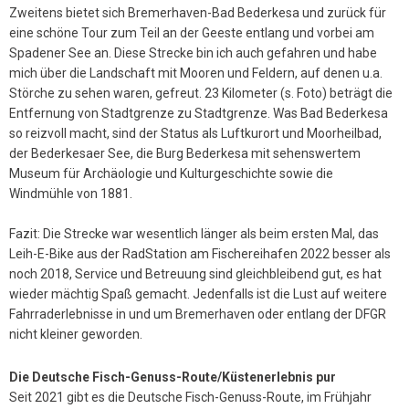
Zweitens bietet sich Bremerhaven-Bad Bederkesa und zurück für
eine schöne Tour zum Teil an der Geeste entlang und vorbei am
Spadener See an. Diese Strecke bin ich auch gefahren und habe
mich über die Landschaft mit Mooren und Feldern, auf denen u.a.
Störche zu sehen waren, gefreut. 23 Kilometer (s. Foto) beträgt die
Entfernung von Stadtgrenze zu Stadtgrenze. Was Bad Bederkesa
so reizvoll macht, sind der Status als Luftkurort und Moorheilbad,
der Bederkesaer See, die Burg Bederkesa mit sehenswertem
Museum für Archäologie und Kulturgeschichte sowie die
Windmühle von 1881.
Fazit: Die Strecke war wesentlich länger als beim ersten Mal, das
Leih-E-Bike aus der RadStation am Fischereihafen 2022 besser als
noch 2018, Service und Betreuung sind gleichbleibend gut, es hat
wieder mächtig Spaß gemacht. Jedenfalls ist die Lust auf weitere
Fahrraderlebnisse in und um Bremerhaven oder entlang der DFGR
nicht kleiner geworden.
Die Deutsche Fisch-Genuss-Route/Küstenerlebnis pur
Seit 2021 gibt es die Deutsche Fisch-Genuss-Route, im Frühjahr