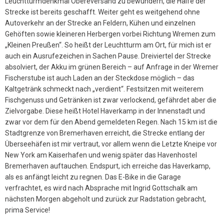
Leuchtturmdenkmal Obereversand zu bewundern, die Hälfe der
Strecke ist bereits geschafft. Weiter geht es weitgehend ohne
Autoverkehr an der Strecke an Feldern, Kühen und einzelnen
Gehöften sowie kleineren Herbergen vorbei Richtung Wremen zum
„Kleinen Preußen“. So heißt der Leuchtturm am Ort, für mich ist er
auch ein Ausrufezeichen in Sachen Pause. Dreiviertel der Strecke
absolviert, der Akku im grünen Bereich – auf Anfrage in der Wremer
Fischerstube ist auch Laden an der Steckdose möglich – das
Kaltgetränk schmeckt nach „verdient“. Festsitzen mit weiterem
Fischgenuss und Getränken ist zwar verlockend, gefährdet aber die
Zielvorgabe. Diese heißt Hotel Haverkamp in der Innenstadt und
zwar vor dem für den Abend gemeldeten Regen. Nach 15 km ist die
Stadtgrenze von Bremerhaven erreicht, die Strecke entlang der
Überseehäfen ist mir vertraut, vor allem wenn die Letzte Kneipe vor
New York am Kaiserhafen und wenig später das Havenhostel
Bremerhaven auftauchen. Endspurt, ich erreiche das Haverkamp,
als es anfängt leicht zu regnen. Das E-Bike in die Garage
verfrachtet, es wird nach Absprache mit Ingrid Gottschalk am
nächsten Morgen abgeholt und zurück zur Radstation gebracht,
prima Service!