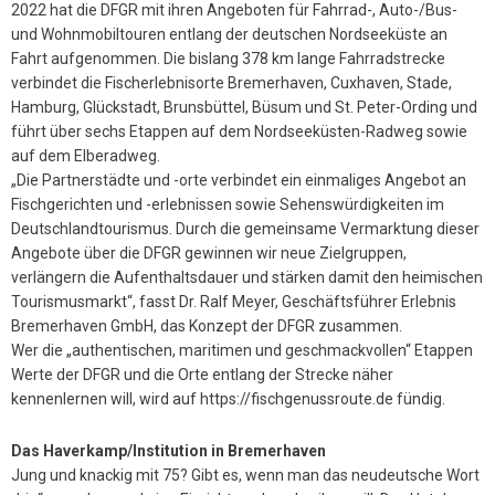
2022 hat die DFGR mit ihren Angeboten für Fahrrad-, Auto-/Bus-
und Wohnmobiltouren entlang der deutschen Nordseeküste an
Fahrt aufgenommen. Die bislang 378 km lange Fahrradstrecke
verbindet die Fischerlebnisorte Bremerhaven, Cuxhaven, Stade,
Hamburg, Glückstadt, Brunsbüttel, Büsum und St. Peter-Ording und
führt über sechs Etappen auf dem Nordseeküsten-Radweg sowie
auf dem Elberadweg.
„Die Partnerstädte und -orte verbindet ein einmaliges Angebot an
Fischgerichten und -erlebnissen sowie Sehenswürdigkeiten im
Deutschlandtourismus. Durch die gemeinsame Vermarktung dieser
Angebote über die DFGR gewinnen wir neue Zielgruppen,
verlängern die Aufenthaltsdauer und stärken damit den heimischen
Tourismusmarkt“, fasst Dr. Ralf Meyer, Geschäftsführer Erlebnis
Bremerhaven GmbH, das Konzept der DFGR zusammen.
Wer die „authentischen, maritimen und geschmackvollen“ Etappen
Werte der DFGR und die Orte entlang der Strecke näher
kennenlernen will, wird auf https://fischgenussroute.de fündig.
Das Haverkamp/Institution in Bremerhaven
Jung und knackig mit 75? Gibt es, wenn man das neudeutsche Wort