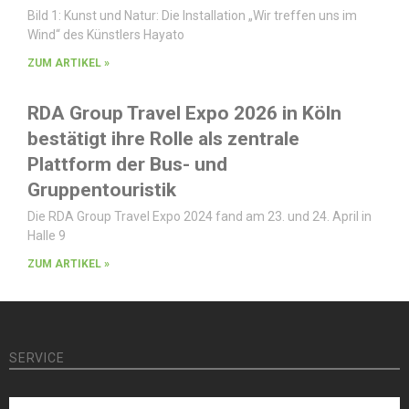
Bild 1: Kunst und Natur: Die Installation „Wir treffen uns im
Wind“ des Künstlers Hayato
ZUM ARTIKEL »
RDA Group Travel Expo 2026 in Köln
bestätigt ihre Rolle als zentrale
Plattform der Bus- und
Gruppentouristik
Die RDA Group Travel Expo 2024 fand am 23. und 24. April in
Halle 9
ZUM ARTIKEL »
SERVICE