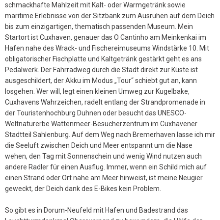
schmackhafte Mahlzeit mit Kalt- oder Warmgetränk sowie
maritime Erlebnisse von der Sitzbank zum Ausruhen auf dem Deich
bis zum einzigartigen, thematisch passenden Museum. Mein
Startort ist Cuxhaven, genauer das O Cantinho am Meinkenkai im
Hafen nahe des Wrack- und Fischereimuseums Windstärke 10. Mit
obligatorischer Fischplatte und Kaltgetränk gestärkt geht es ans
Pedalwerk. Der Fahrradweg durch die Stadt direkt zur Küste ist
ausgeschildert, der Akku im Modus „Tour“ schiebt gut an, kann
losgehen. Wer will, legt einen kleinen Umweg zur Kugelbake,
Cuxhavens Wahrzeichen, radelt entlang der Strandpromenade in
der Touristenhochburg Duhnen oder besucht das UNESCO-
Weltnaturerbe Wattenmeer-Besucherzentrum im Cuxhavener
Stadtteil Sahlenburg. Auf dem Weg nach Bremerhaven lasse ich mir
die Seeluft zwischen Deich und Meer entspannt um die Nase
wehen, den Tag mit Sonnenschein und wenig Wind nutzen auch
andere Radler für einen Ausflug. Immer, wenn ein Schild mich auf
einen Strand oder Ort nahe am Meer hinweist, ist meine Neugier
geweckt, der Deich dank des E-Bikes kein Problem.
So gibt es in Dorum-Neufeld mit Hafen und Badestrand das