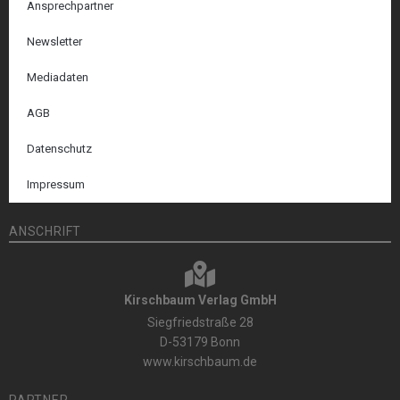
Ansprechpartner
Newsletter
Mediadaten
AGB
Datenschutz
Impressum
ANSCHRIFT
Kirschbaum Verlag GmbH
Siegfriedstraße 28
D-53179 Bonn
www.kirschbaum.de