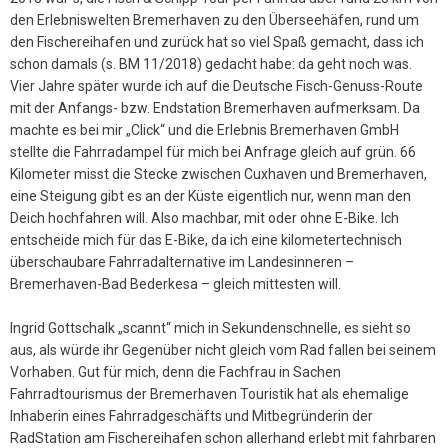
den Erlebniswelten Bremerhaven zu den Überseehäfen, rund um
den Fischereihafen und zurück hat so viel Spaß gemacht, dass ich
schon damals (s. BM 11/2018) gedacht habe: da geht noch was.
Vier Jahre später wurde ich auf die Deutsche Fisch-Genuss-Route
mit der Anfangs- bzw. Endstation Bremerhaven aufmerksam. Da
machte es bei mir „Click“ und die Erlebnis Bremerhaven GmbH
stellte die Fahrradampel für mich bei Anfrage gleich auf grün. 66
Kilometer misst die Stecke zwischen Cuxhaven und Bremerhaven,
eine Steigung gibt es an der Küste eigentlich nur, wenn man den
Deich hochfahren will. Also machbar, mit oder ohne E-Bike. Ich
entscheide mich für das E-Bike, da ich eine kilometertechnisch
überschaubare Fahrradalternative im Landesinneren –
Bremerhaven-Bad Bederkesa – gleich mittesten will.
Ingrid Gottschalk „scannt“ mich in Sekundenschnelle, es sieht so
aus, als würde ihr Gegenüber nicht gleich vom Rad fallen bei seinem
Vorhaben. Gut für mich, denn die Fachfrau in Sachen
Fahrradtourismus der Bremerhaven Touristik hat als ehemalige
Inhaberin eines Fahrradgeschäfts und Mitbegründerin der
RadStation am Fischereihafen schon allerhand erlebt mit fahrbaren