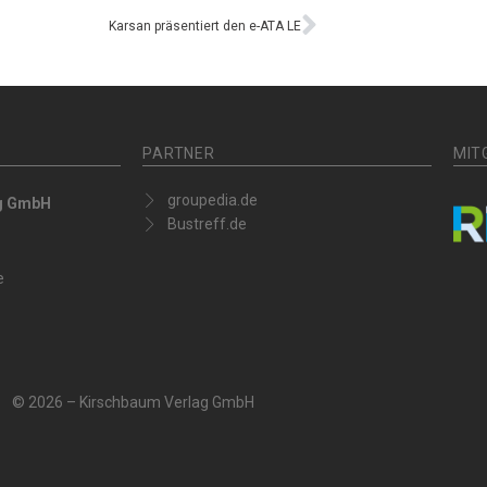
Karsan präsentiert den e-ATA LE
PARTNER
MIT
groupedia.de
ag GmbH
Bustreff.de
e
© 2026 – Kirschbaum Verlag GmbH