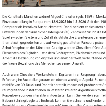
Die Kunsthalle München widmet Miguel Chevalier (geb. 1959 in Mexiko-S
Einzelausstellung in Europa vom
12.9.2025 bis 1.3.2026
. Seit den 19
Computer als kreatives Ausdrucksmittel. Dabei bedient er sich stets n
Entwicklungen der künstlichen Intelligenz (KI). Zentral ist für ihn die
Spiel zwischen System und Zufall als stilistische Erweiterung der eige
thematisch gegliederten und aufwendig gestalteten Parcours präsenti
Schaffensphasen des Künstlers. Gezeigt werden Chevaliers frühe A
Elementen des Digitalen – wie dem Binärsystem, Pixelstrukturen und
Arbeit: die Beziehung von digitaler und analoger Welt, verblüffende
die fragile Beziehung des Menschen zu seiner Umwelt.
Auch wenn Chevaliers Werke stets im Digitalen ihren Ursprung haben, s
Erfahrung im Ausstellungsraum ein ebenso wichtiger Aspekt. Zu sehe
mithilfe von 3D-Druck und Robotik herstellt, maschinell produzierte St
raumgreifende Installationen. In letzteren kreieren Algorithmen fortl
Körperbewegungen interaktiv mitgestalten kann. Sie werden zum Tei
Baboni Schilingi begleitet. Erstmals können Erwachsene und Kinder onl
Entwicklung von Chevaliers bislang größtem virtuellen Garten mitwirke