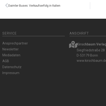
Daimler Buses: Verkaufserfolg in Italien
SERVICE
ANSCHRIFT
Ansprechpartner
Kirschbaum Verl
Newsletter
Siegfriedstraße 28
Mediadaten
D-53179 Bonn
www.kirschbaum.d
AGB
Datenschutz
Impressum