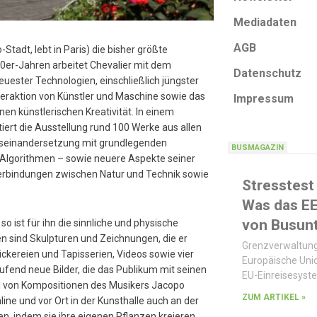
Mediadaten
AGB
tadt, lebt in Paris) die bisher größte
80er-Jahren arbeitet Chevalier mit dem
Datenschutz
euester Technologien, einschließlich jüngster
 Interaktion von Künstler und Maschine sowie das
Impressum
nen künstlerischen Kreativität. In einem
ert die Ausstellung rund 100 Werke aus allen
useinandersetzung mit grundlegenden
BUSMAGAZIN
 Algorithmen – sowie neuere Aspekte seiner
 Verbindungen zwischen Natur und Technik sowie
Stresstest
Was das E
von Busun
o ist für ihn die sinnliche und physische
n sind Skulpturen und Zeichnungen, die er
Grenzverwaltung
ickereien und Tapisserien, Videos sowie vier
Europäische Unio
aufend neue Bilder, die das Publikum mit seinen
EU-Einreisesyst
l von Kompositionen des Musikers Jacopo
ZUM ARTIKEL »
ine und vor Ort in der Kunsthalle auch an der
n, indem sie ihre eigenen Pflanzen kreieren.