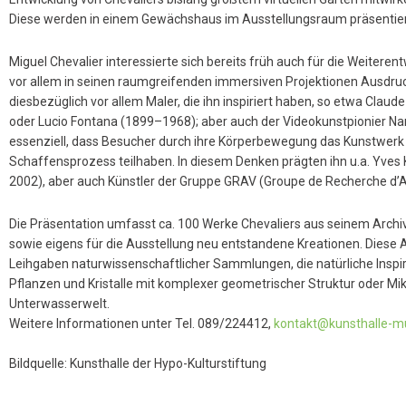
Diese werden in einem Gewächshaus im Ausstellungsraum präsentier
Miguel Chevalier interessierte sich bereits früh auch für die Weitere
vor allem in seinen raumgreifenden immersiven Projektionen Ausdru
diesbezüglich vor allem Maler, die ihn inspiriert haben, so etwa Cla
oder Lucio Fontana (1899–1968); aber auch der Videokunstpionier Nam
essenziell, dass Besucher durch ihre Körperbewegung das Kunstwerk
Schaffensprozess teilhaben. In diesem Denken prägten ihn u.a. Yves K
2002), aber auch Künstler der Gruppe GRAV (Groupe de Recherche d’A
Die Präsentation umfasst ca. 100 Werke Chevaliers aus seinem Arch
sowie eigens für die Ausstellung neu entstandene Kreationen. Diese 
Leihgaben naturwissenschaftlicher Sammlungen, die natürliche Inspir
Pflanzen und Kristalle mit komplexer geometrischer Struktur oder
Unterwasserwelt.
Weitere Informationen unter Tel. 089/224412,
kontakt@kunsthalle-m
Bildquelle: Kunsthalle der Hypo-Kulturstiftung