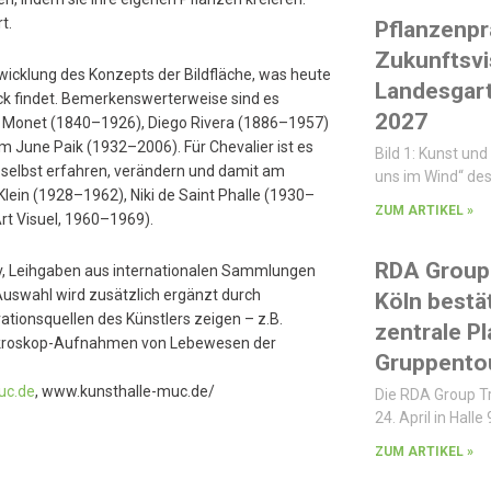
t.
Pflanzenpr
Zukunftsvi
ntwicklung des Konzepts der Bildfläche, was heute
Landesgar
ck findet. Bemerkenswerterweise sind es
2027
ude Monet (1840–1926), Diego Rivera (1886–1957)
 June Paik (1932–2006). Für Chevalier ist es
Bild 1: Kunst und 
 selbst erfahren, verändern und damit am
uns im Wind“ des
lein (1928–1962), Niki de Saint Phalle (1930–
ZUM ARTIKEL »
rt Visuel, 1960–1969).
RDA Group 
iv, Leihgaben aus internationalen Sammlungen
Auswahl wird zusätzlich ergänzt durch
Köln bestät
ationsquellen des Künstlers zeigen – z.B.
zentrale P
 Mikroskop-Aufnahmen von Lebewesen der
Gruppentou
uc.de
, www.kunsthalle-muc.de/
Die RDA Group T
24. April in Halle 
ZUM ARTIKEL »