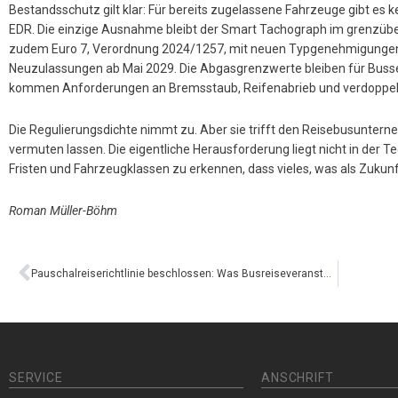
Bestandsschutz gilt klar: Für bereits zugelassene Fahrzeuge gibt es 
EDR. Die einzige Ausnahme bleibt der Smart Tachograph im grenzübe
zudem Euro 7, Verordnung 2024/1257, mit neuen Typgenehmigungen 
Neuzulassungen ab Mai 2029. Die Abgasgrenzwerte bleiben für Busse
kommen Anforderungen an Bremsstaub, Reifenabrieb und verdoppelt
Die Regulierungsdichte nimmt zu. Aber sie trifft den Reisebusunterne
vermuten lassen. Die eigentliche Herausforderung liegt nicht in der Tech
Fristen und Fahrzeugklassen zu erkennen, dass vieles, was als Zukunft
Roman Müller-Böhm
Pauschalreiserichtlinie beschlossen: Was Busreiseveranstalter bis 2029 erledigen müssen
SERVICE
ANSCHRIFT