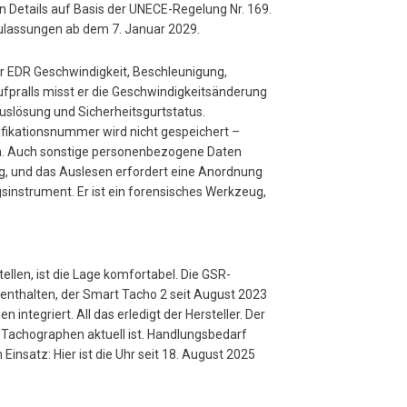
n Details auf Basis der UNECE-Regelung Nr. 169.
ulassungen ab dem 7. Januar 2029.
er EDR Geschwindigkeit, Beschleunigung,
fpralls misst er die Geschwindigkeitsänderung
uslösung und Sicherheitsgurtstatus.
ifikationsnummer wird nicht gespeichert –
ich. Auch sonstige personenbezogene Daten
eug, und das Auslesen erfordert eine Anordnung
sinstrument. Er ist ein forensisches Werkzeug,
len, ist die Lage komfortabel. Die GSR-
 enthalten, der Smart Tacho 2 seit August 2023
integriert. All das erledigt der Hersteller. Der
m Tachographen aktuell ist. Handlungsbedarf
nsatz: Hier ist die Uhr seit 18. August 2025