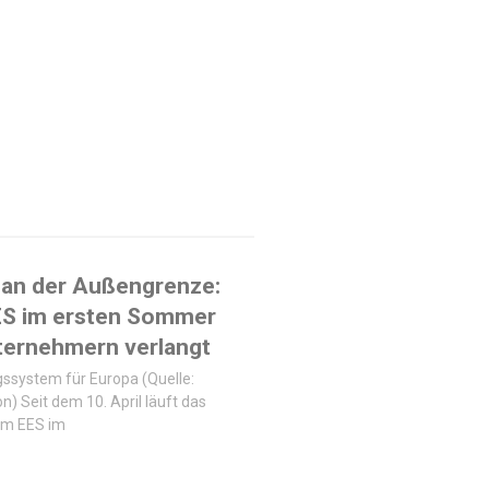
 an der Außengrenze:
ES im ersten Sommer
ternehmern verlangt
ssystem für Europa (Quelle:
n) Seit dem 10. April läuft das
em EES im