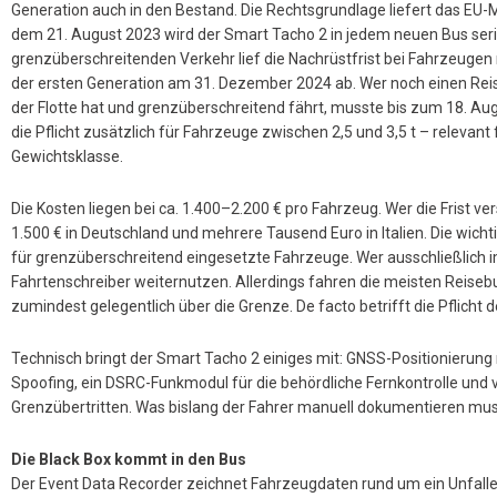
Generation auch in den Bestand. Die Rechtsgrundlage liefert das EU-M
dem 21. August 2023 wird der Smart Tacho 2 in jedem neuen Bus se
grenzüberschreitenden Verkehr lief die Nachrüstfrist bei Fahrzeugen
der ersten Generation am 31. Dezember 2024 ab. Wer noch einen Rei
der Flotte hat und grenzüberschreitend fährt, musste bis zum 18. Aug
die Pflicht zusätzlich für Fahrzeuge zwischen 2,5 und 3,5 t – relevant 
Gewichtsklasse.
Die Kosten liegen bei ca. 1.400–2.200 € pro Fahrzeug. Wer die Frist ver
1.500 € in Deutschland und mehrere Tausend Euro in Italien. Die wichti
für grenzüberschreitend eingesetzte Fahrzeuge. Wer ausschließlich i
Fahrtenschreiber weiternutzen. Allerdings fahren die meisten Reis
zumindest gelegentlich über die Grenze. De facto betrifft die Pflicht 
Technisch bringt der Smart Tacho 2 einiges mit: GNSS-Positionieru
Spoofing, ein DSRC-Funkmodul für die behördliche Fernkontrolle und
Grenzübertritten. Was bislang der Fahrer manuell dokumentieren muss
Die Black Box kommt in den Bus
Der Event Data Recorder zeichnet Fahrzeugdaten rund um ein Unfallereig