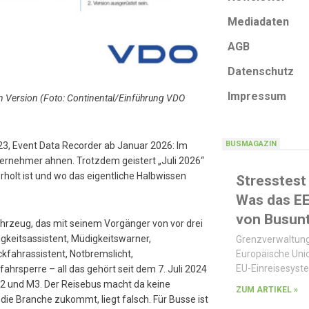
Mediadaten
AGB
Datenschutz
Impressum
ten Version (Foto: Continental/Einführung VDO
BUSMAGAZIN
23, Event Data Recorder ab Januar 2026: Im
ternehmer ahnen. Trotzdem geistert „Juli 2026“
holt ist und wo das eigentliche Halbwissen
Stresstest
Was das E
von Busun
hrzeug, das mit seinem Vorgänger von vor drei
gkeitsassistent, Müdigkeitswarner,
Grenzverwaltung
kfahrassistent, Notbremslicht,
Europäische Unio
EU-Einreisesyst
hrsperre – all das gehört seit dem 7. Juli 2024
2 und M3. Der Reisebus macht da keine
ZUM ARTIKEL »
die Branche zukommt, liegt falsch. Für Busse ist