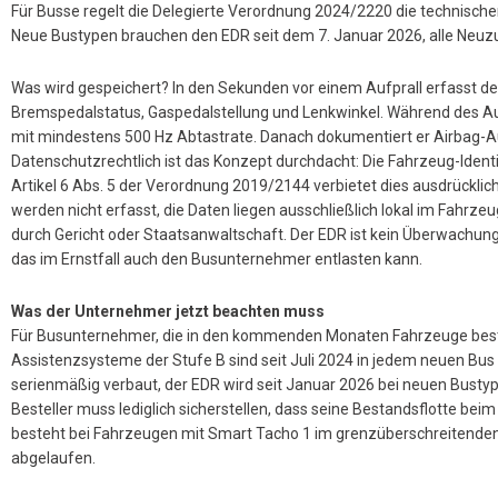
Für Busse regelt die Delegierte Verordnung 2024/2220 die technische
Neue Bustypen brauchen den EDR seit dem 7. Januar 2026, alle Neuz
Was wird gespeichert? In den Sekunden vor einem Aufprall erfasst d
Bremspedalstatus, Gaspedalstellung und Lenkwinkel. Während des Au
mit mindestens 500 Hz Abtastrate. Danach dokumentiert er Airbag-A
Datenschutzrechtlich ist das Konzept durchdacht: Die Fahrzeug-Ident
Artikel 6 Abs. 5 der Verordnung 2019/2144 verbietet dies ausdrückl
werden nicht erfasst, die Daten liegen ausschließlich lokal im Fahrz
durch Gericht oder Staatsanwaltschaft. Der EDR ist kein Überwachung
das im Ernstfall auch den Busunternehmer entlasten kann.
Was der Unternehmer jetzt beachten muss
Für Busunternehmer, die in den kommenden Monaten Fahrzeuge bestel
Assistenzsysteme der Stufe B sind seit Juli 2024 in jedem neuen Bus
serienmäßig verbaut, der EDR wird seit Januar 2026 bei neuen Bustypen 
Besteller muss lediglich sicherstellen, dass seine Bestandsflotte bei
besteht bei Fahrzeugen mit Smart Tacho 1 im grenzüberschreitenden Ei
abgelaufen.