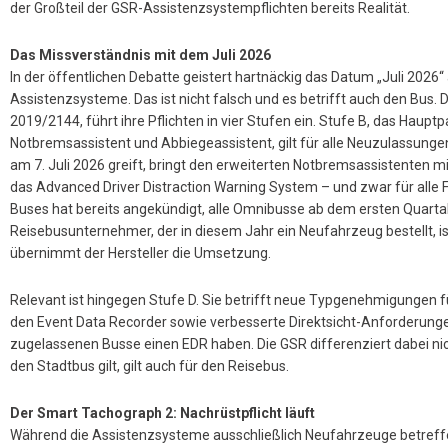
der Großteil der GSR-Assistenzsystempflichten bereits Realität.
Das Missverständnis mit dem Juli 2026
In der öffentlichen Debatte geistert hartnäckig das Datum „Juli 2026“ 
Assistenzsysteme. Das ist nicht falsch und es betrifft auch den Bus.
2019/2144, führt ihre Pflichten in vier Stufen ein. Stufe B, das Haupt
Notbremsassistent und Abbiegeassistent, gilt für alle Neuzulassungen 
am 7. Juli 2026 greift, bringt den erweiterten Notbremsassistenten
das Advanced Driver Distraction Warning System – und zwar für alle
Buses hat bereits angekündigt, alle Omnibusse ab dem ersten Quart
Reisebusunternehmer, der in diesem Jahr ein Neufahrzeug bestellt, is
übernimmt der Hersteller die Umsetzung.
Relevant ist hingegen Stufe D. Sie betrifft neue Typgenehmigungen 
den Event Data Recorder sowie verbesserte Direktsicht-Anforderunge
zugelassenen Busse einen EDR haben. Die GSR differenziert dabei nich
den Stadtbus gilt, gilt auch für den Reisebus.
Der Smart Tachograph 2: Nachrüstpflicht läuft
Während die Assistenzsysteme ausschließlich Neufahrzeuge betreffe