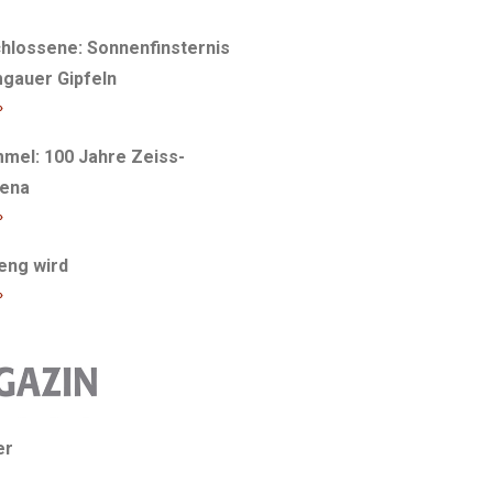
hlossene: Sonnenfinsternis
gauer Gipfeln
»
mel: 100 Jahre Zeiss-
Jena
»
 eng wird
»
er