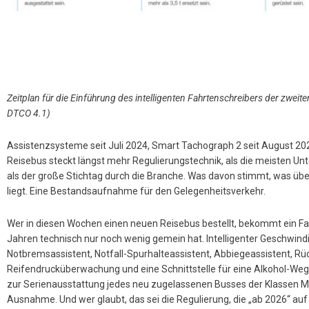
Zeitplan für die Einführung des intelligenten Fahrtenschreibers der zwei
DTCO 4.1)
Assistenzsysteme seit Juli 2024, Smart Tachograph 2 seit August 20
Reisebus steckt längst mehr Regulierungstechnik, als die meisten Un
als der große Stichtag durch die Branche. Was davon stimmt, was über
liegt. Eine Bestandsaufnahme für den Gelegenheitsverkehr.
Wer in diesen Wochen einen neuen Reisebus bestellt, bekommt ein Fa
Jahren technisch nur noch wenig gemein hat. Intelligenter Geschwindi
Notbremsassistent, Notfall-Spurhalteassistent, Abbiegeassistent, Rüc
Reifendrucküberwachung und eine Schnittstelle für eine Alkohol-Wegfa
zur Serienausstattung jedes neu zugelassenen Busses der Klassen M
Ausnahme. Und wer glaubt, das sei die Regulierung, die „ab 2026“ auf 