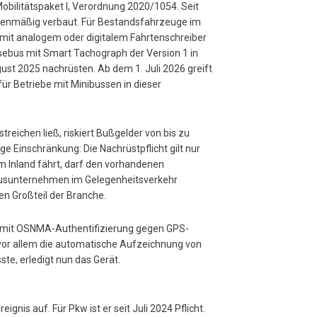
obilitätspaket I, Verordnung 2020/1054. Seit
rienmäßig verbaut. Für Bestandsfahrzeuge im
 mit analogem oder digitalem Fahrtenschreiber
sebus mit Smart Tachograph der Version 1 in
ust 2025 nachrüsten. Ab dem 1. Juli 2026 greift
für Betriebe mit Minibussen in dieser
streichen ließ, riskiert Bußgelder von bis zu
ge Einschränkung: Die Nachrüstpflicht gilt nur
m Inland fährt, darf den vorhandenen
ebusunternehmen im Gelegenheitsverkehr
den Großteil der Branche.
ng mit OSNMA-Authentifizierung gegen GPS-
 vor allem die automatische Aufzeichnung von
te, erledigt nun das Gerät.
nis auf. Für Pkw ist er seit Juli 2024 Pflicht.