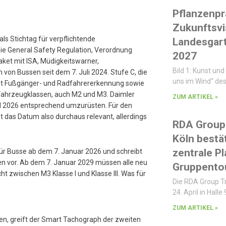
Pflanzenpr
Zukunftsvi
als Stichtag für verpflichtende
Landesgar
 Die General Safety Regulation, Verordnung
2027
paket mit ISA, Müdigkeitswarner,
Bild 1: Kunst und 
von Bussen seit dem 7. Juli 2024. Stufe C, die
uns im Wind“ des
 mit Fußgänger- und Radfahrererkennung sowie
 Fahrzeugklassen, auch M2 und M3. Daimler
ZUM ARTIKEL »
al 2026 entsprechend umzurüsten. Für den
t das Datum also durchaus relevant, allerdings
RDA Group 
Köln bestät
zentrale P
für Busse ab dem 7. Januar 2026 und schreibt
n vor. Ab dem 7. Januar 2029 müssen alle neu
Gruppentou
t zwischen M3 Klasse I und Klasse III. Was für
Die RDA Group T
24. April in Halle 
ZUM ARTIKEL »
n, greift der Smart Tachograph der zweiten