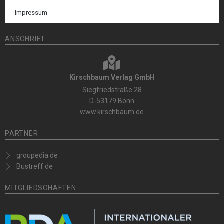
Impressum
ANSCHRIFT
Kirschbaum Verlag GmbH
Siegfriedstraße 28
D-53179 Bonn
www.kirschbaum.de
PARTNER
groupedia.de
Bustreff.de
MITGLIEDSCHAFTEN