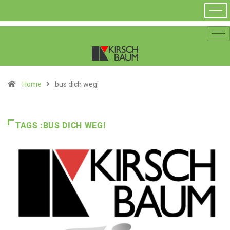
Home
bus dich weg!
TAGS :BUS DICH WEG!