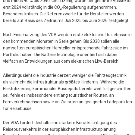
und minus 90 % bis 2040. Gleichzeitig wurde der gesamte Bussektor
erst 2024 vollständig in die CO₂-Regulierung aufgenommen.
Besonders kritisch: Die Referenzwerte für die Hersteller werden
bereits auf Basis des Zeitraums Juli 2025 bis Juni 2026 festgelegt.
Nach Einschätzung des VDA werden erste elektrische Reisebusse in
den kommenden Monaten in Serie gehen. Bis 2030 sollen alle
namhaften europäischen Hersteller entsprechende Fahrzeuge im
Portfolio haben. Die Batterietechnologie orientiert sich dabei
vielfach an Entwicklungen aus dem elektrischen Lkw-Bereich.
Allerdings sieht die Industrie derzeit weniger die Fahrzeugtechnik
als vielmehr die Infrastruktur als größtes Hindernis. Während die
Elektrifizierung kommunaler Busdepots bereits weit fortgeschritten
sei, fehle es insbesondere entlang touristischer Routen, an
Fernverkehrsachsen sowie an Zielorten an geeigneten Ladepunkten
für Reisebusse.
Der VDA fordert deshalb eine stärkere Berücksichtigung des
Reisebusverkehrs in der europäischen Infrastrukturplanung.