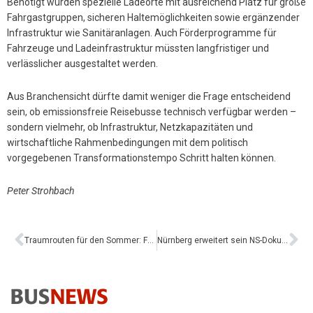
Benötigt würden spezielle Ladeorte mit ausreichend Platz für große
Fahrgastgruppen, sicheren Haltemöglichkeiten sowie ergänzender
Infrastruktur wie Sanitäranlagen. Auch Förderprogramme für
Fahrzeuge und Ladeinfrastruktur müssten langfristiger und
verlässlicher ausgestaltet werden.
Aus Branchensicht dürfte damit weniger die Frage entscheidend
sein, ob emissionsfreie Reisebusse technisch verfügbar werden –
sondern vielmehr, ob Infrastruktur, Netzkapazitäten und
wirtschaftliche Rahmenbedingungen mit dem politisch
vorgegebenen Transformationstempo Schritt halten können.
Peter Strohbach
Traumrouten für den Sommer: Fünf Alpenpässe, die Busreisen zum Erlebnis machen
Nürnberg erweitert sein NS-Dokumentationszentrum: Neuer Erinnerungsort mit hoher Relevanz für den Gruppentourismus