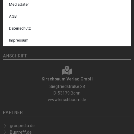
Mediadaten
AGB
Datenschutz
Impressum
ANSCHRIFT
Kirschbaum Verlag GmbH
Siegfriedstraße 28
D-53179 Bonn
www.kirschbaum.de
PARTNER
groupedia.de
Bustreff.de