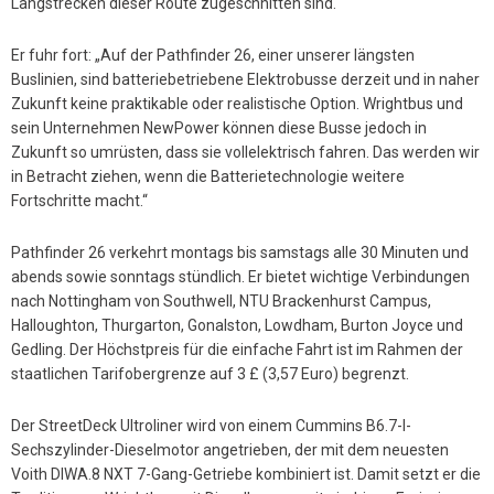
Langstrecken dieser Route zugeschnitten sind.“
Er fuhr fort: „Auf der Pathfinder 26, einer unserer längsten
Buslinien, sind batteriebetriebene Elektrobusse derzeit und in naher
Zukunft keine praktikable oder realistische Option. Wrightbus und
sein Unternehmen NewPower können diese Busse jedoch in
Zukunft so umrüsten, dass sie vollelektrisch fahren. Das werden wir
in Betracht ziehen, wenn die Batterietechnologie weitere
Fortschritte macht.“
Pathfinder 26 verkehrt montags bis samstags alle 30 Minuten und
abends sowie sonntags stündlich. Er bietet wichtige Verbindungen
nach Nottingham von Southwell, NTU Brackenhurst Campus,
Halloughton, Thurgarton, Gonalston, Lowdham, Burton Joyce und
Gedling. Der Höchstpreis für die einfache Fahrt ist im Rahmen der
staatlichen Tarifobergrenze auf 3 £ (3,57 Euro) begrenzt.
Der StreetDeck Ultroliner wird von einem Cummins B6.7-l-
Sechszylinder-Dieselmotor angetrieben, der mit dem neuesten
Voith DIWA.8 NXT 7-Gang-Getriebe kombiniert ist. Damit setzt er die