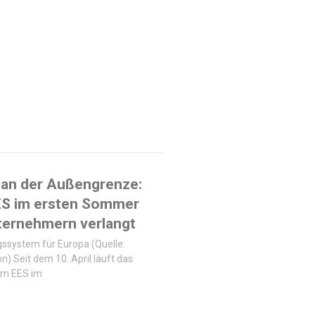
 an der Außengrenze:
ES im ersten Sommer
ternehmern verlangt
ssystem für Europa (Quelle:
n) Seit dem 10. April läuft das
em EES im