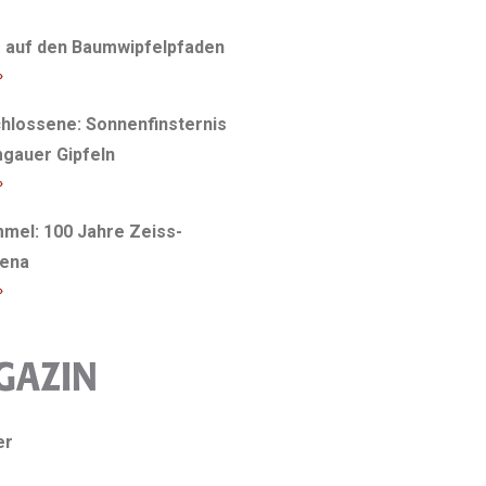
r auf den Baumwipfelpfaden
»
hlossene: Sonnenfinsternis
gauer Gipfeln
»
mel: 100 Jahre Zeiss-
Jena
»
er