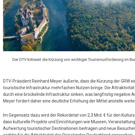
Der DTV kritisiert die Kürzung von wichtiger Tourismusförderung im Bun
DTV-Präsident Reinhard Meyer äußerte, dass die Kürzung der GRW ein F
touristische Infrastruktur mehrfachen Nutzen bringe. Die Attraktivitä
durch eine bröckelnde Infrastruktur sinken, was langfristig negativ
Meyer fordert daher eine deutliche Erhöhung der Mittel anstelle weit
Im Gegensatz dazu wird der Rekordetat von 2,3 Mrd. € für den Kultur
dass kulturelle Projekte und Einrichtungen wie Museen, Veranstaltun
Aufwertung touristischer Destinationen beitragen und neue Besucherg