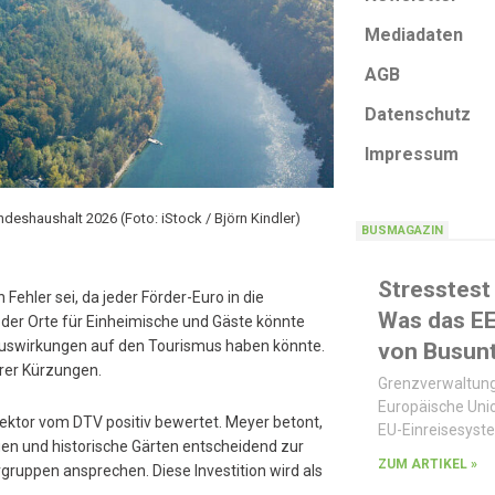
Mediadaten
AGB
Datenschutz
Impressum
deshaushalt 2026 (Foto: iStock / Björn Kindler)
BUSMAGAZIN
Stresstest
ehler sei, da jeder Förder-Euro in die
Was das E
t der Orte für Einheimische und Gäste könnte
e Auswirkungen auf den Tourismus haben könnte.
von Busun
erer Kürzungen.
Grenzverwaltung
Europäische Unio
sektor vom DTV positiv bewertet. Meyer betont,
EU-Einreisesyst
gen und historische Gärten entscheidend zur
ZUM ARTIKEL »
ruppen ansprechen. Diese Investition wird als