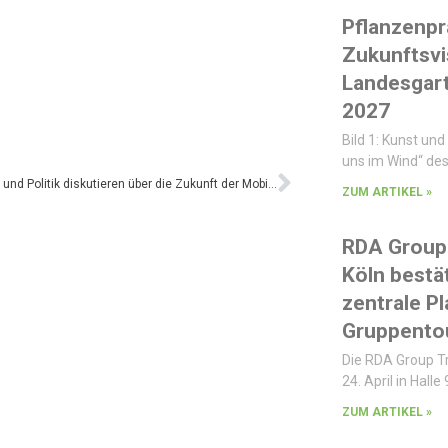
Pflanzenpr
Zukunftsvi
Landesgar
2027
Bild 1: Kunst und 
uns im Wind“ des
Busbranche und Politik diskutieren über die Zukunft der Mobilität
ZUM ARTIKEL »
RDA Group 
Köln bestät
zentrale P
Gruppentou
Die RDA Group T
24. April in Halle 
ZUM ARTIKEL »