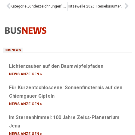
Kategorie „Kinderzeichnungen“ gewinnt die „Runter vom Gas“-Abstimmung – Kinder werden neue Plakatserie mitgestalten
Hitzewelle 2026: Reisebusunternehmen zwischen Fahrgastkomfort und Technikstress
BUSNEWS
Lichterzauber auf den Baumwipfelpfaden
NEWS ANZEIGEN »
Für Kurzentschlossene: Sonnenfinsternis auf den
Chiemgauer Gipfeln
NEWS ANZEIGEN »
Im Sternenhimmel: 100 Jahre Zeiss-Planetarium
Jena
NEWS ANZEIGEN »