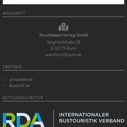
ANSCHRIFT
Kirschbaum Verlag GmbH
Siegfriedstraße 28
D-53179 Bonn
www.kirschbaum.de
PARTNER
groupedia.de
Bustreff.de
MITGLIEDSCHAFTEN