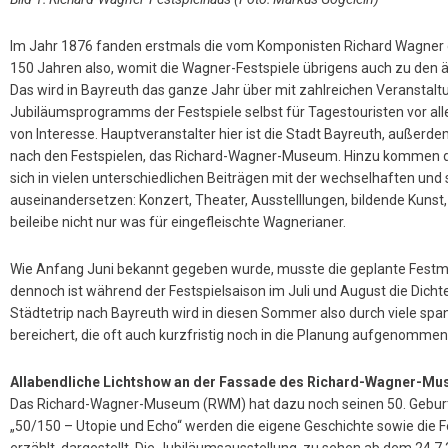
Im Jahr 1876 fanden erstmals die vom Komponisten Richard Wagner g
150 Jahren also, womit die Wagner-Festspiele übrigens auch zu den 
Das wird in Bayreuth das ganze Jahr über mit zahlreichen Veranstalt
Jubiläumsprogramms der Festspiele selbst für Tagestouristen vor all
von Interesse. Hauptveranstalter hier ist die Stadt Bayreuth, außerdem
nach den Festspielen, das Richard-Wagner-Museum. Hinzu kommen die
sich in vielen unterschiedlichen Beiträgen mit der wechselhaften un
auseinandersetzen: Konzert, Theater, Ausstelllungen, bildende Kunst
beileibe nicht nur was für eingefleischte Wagnerianer.
Wie Anfang Juni bekannt gegeben wurde, musste die geplante Festmei
dennoch ist während der Festspielsaison im Juli und August die Dicht
Städtetrip nach Bayreuth wird in diesen Sommer also durch viele 
bereichert, die oft auch kurzfristig noch in die Planung aufgenomme
Allabendliche Lichtshow an der Fassade des Richard-Wagner-M
Das Richard-Wagner-Museum (RWM) hat dazu noch seinen 50. Geburts
„50/150 – Utopie und Echo“ werden die eigene Geschichte sowie die Fe