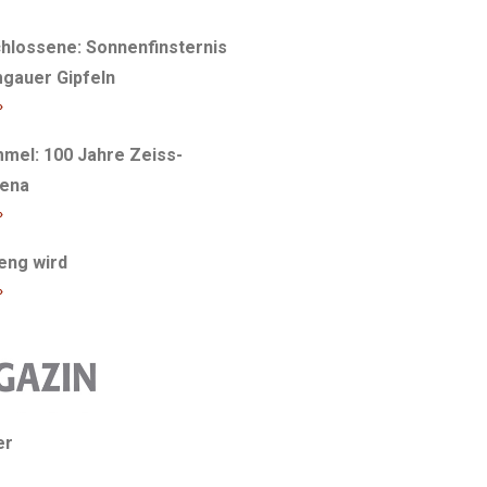
hlossene: Sonnenfinsternis
gauer Gipfeln
»
mel: 100 Jahre Zeiss-
Jena
»
 eng wird
»
er