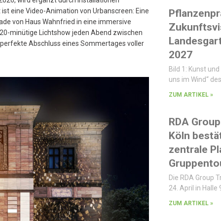
2026, wird ergänzt durch Installationen
 ist eine Video-Animation von Urbanscreen: Eine
Pflanzenpr
ade von Haus Wahnfried in eine immersive
Zukunftsvi
bis 20-minütige Lichtshow jeden Abend zwischen
Landesgar
r perfekte Abschluss eines Sommertages voller
2027
Bild 1: Kunst und 
uns im Wind“ des
ZUM ARTIKEL »
RDA Group 
Köln bestät
zentrale P
Gruppentou
Die RDA Group T
24. April in Halle 
ZUM ARTIKEL »