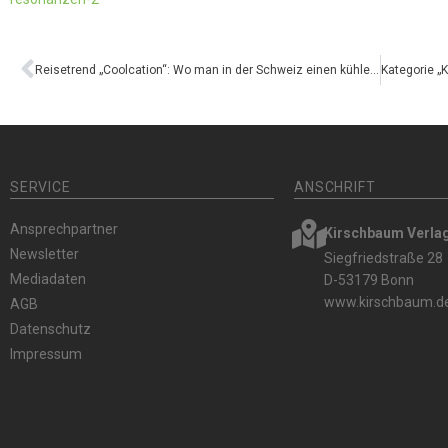
Reisetrend „Coolcation“: Wo man in der Schweiz einen kühlen Kopf bewahrt
SERVICE
ANSCHRIFT
Ansprechpartner
Kirschbaum Verl
Newsletter
Siegfriedstraße 28
Mediadaten
D-53179 Bonn
www.kirschbaum.d
AGB
Datenschutz
Impressum