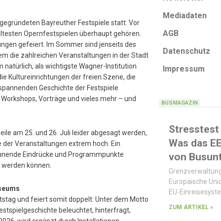
Mediadaten
egründeten Bayreuther Festspiele statt. Vor
AGB
ältesten Opernfestspielen überhaupt gehören.
ungen gefeiert. Im Sommer sind jenseits des
Datenschutz
em die zahlreichen Veranstaltungen in der Stadt
 natürlich, als wichtigste Wagner-Institution
Impressum
 Kultureinrichtungen der freien Szene, die
d spannenden Geschichte der Festspiele
, Workshops, Vorträge und vieles mehr – und
BUSMAGAZIN
Stresstest
le am 25. und 26. Juli leider abgesagt werden,
Was das E
e der Veranstaltungen extrem hoch. Ein
spannende Eindrücke und Programmpunkte
von Busun
n werden können.
Grenzverwaltung
Europäische Unio
useums
EU-Einreisesyst
tag und feiert somit doppelt: Unter dem Motto
ZUM ARTIKEL »
stspielgeschichte beleuchtet, hinterfragt,