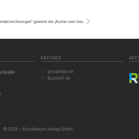
Kategorie „Kinderzeichnungen“ gewinnt die „Runter vom Gas“-Abstimmung – Kinder werden neue Plakatserie mitgestalten
PARTNER
MIT
groupedia.de
ag GmbH
Bustreff.de
e
© 2026 – Kirschbaum Verlag GmbH