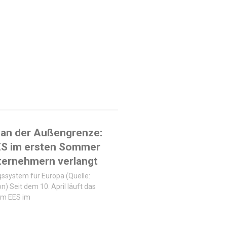
 an der Außengrenze:
ES im ersten Sommer
ternehmern verlangt
ssystem für Europa (Quelle:
n) Seit dem 10. April läuft das
em EES im